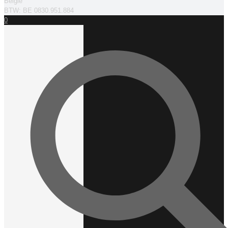
België
BTW: BE 0830.951.884
0