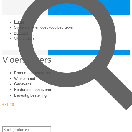
Home
Stickers snel en goedkoop bedrukken
Specials
Vloerstickers
Vloerstickers
Product samenstellen
Winkelmand
Gegevens
Bestanden aanleveren
Bevestig bestelling
€
31.26