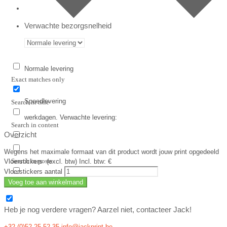
Verwachte bezorgsnelheid
Normale levering
Exact matches only
Spoedlevering
Search in title
werkdagen. Verwachte levering:
Search in content
Overzicht
Wegens het maximale formaat van dit product wordt jouw print opgedeeld
Search in posts
Vloerstickers
(excl. btw)
Incl. btw: €
Vloerstickers aantal
Voeg toe aan winkelmand
Search in pages
Heb je nog verdere vragen? Aarzel niet, contacteer Jack!
+32 (0)52 25 52 35
info@jackprint.be